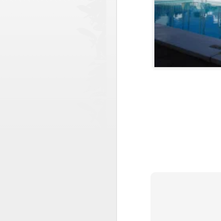
JAN
26