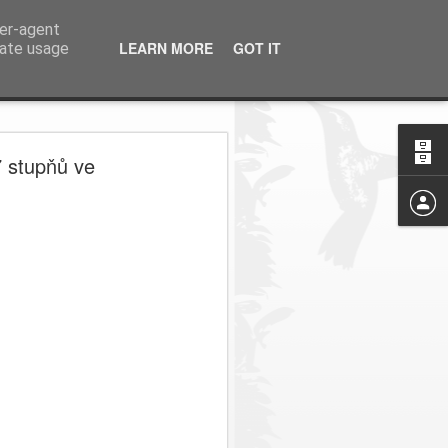
ser-agent
LEARN MORE
GOT IT
rate usage
7 stupňů ve