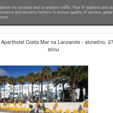
eliver its services and to analyze traffic. Your IP address and u
ormance and security metrics to ensure quality of service, gene
buse.
Snímek
Časový Blok
Metro Střížkov
 Aparthotel Costa Mar na Lanzarote - slunečno, 2
stínu