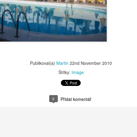
Publikoval(a)
Martin
8th February 2013
0
Přidat komentář
Publikoval(a)
Martin
22nd November 2010
Štítky:
Image
Lež a Zeman zvítězili
0
Přidat komentář